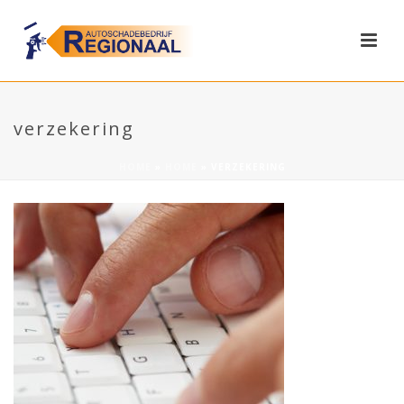
verzekering
HOME
»
HOME
»
VERZEKERING